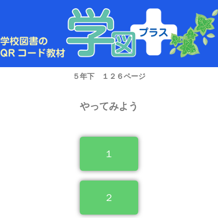
内
容
を
ス
キ
ッ
プ
５年下 １２６ページ
やってみよう
１
２