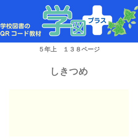
内
容
を
ス
キ
ッ
プ
５年上 １３８ページ
しきつめ