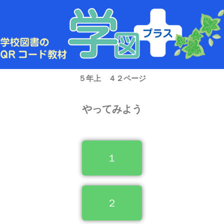
内
容
を
ス
キ
ッ
プ
５年上 ４２ページ
やってみよう
１
２