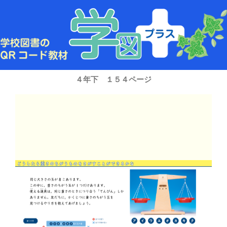
内
容
を
ス
キ
ッ
プ
４年下 １５４ページ