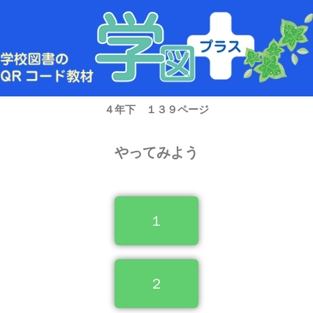
内
容
を
ス
キ
ッ
プ
４年下 １３９ページ
やってみよう
１
２