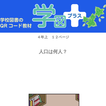
内
容
を
ス
キ
ッ
プ
４年上 １２ページ
人口は何人？