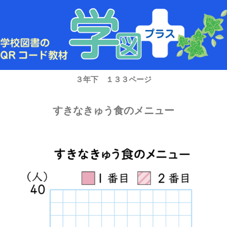
内
容
を
ス
キ
ッ
プ
３年下 １３３ページ
すきなきゅう食のメニュー