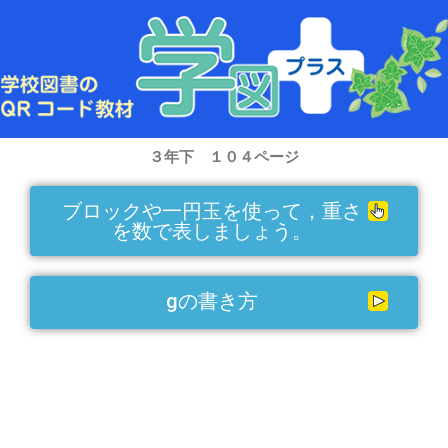
内
容
を
ス
キ
ッ
プ
３年下 １０４ページ
ブロックや一円玉を使って，重さ
を数で表しましょう。
gの書き方