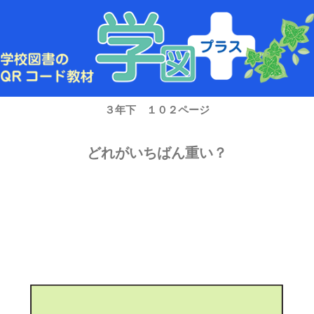
内
容
を
ス
キ
ッ
プ
３年下 １０２ページ
どれがいちばん重い？