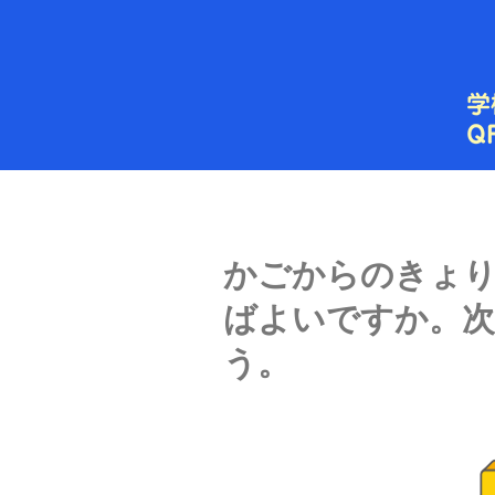
内
容
を
ス
キ
ッ
プ
かごからのきょ
ばよいですか。
う。