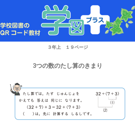
内
容
を
ス
キ
ッ
プ
３年上 １９ページ
3つの数のたし算のきまり