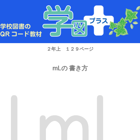
内
容
を
ス
キ
ッ
プ
２年上 １２９ページ
mLの 書き方