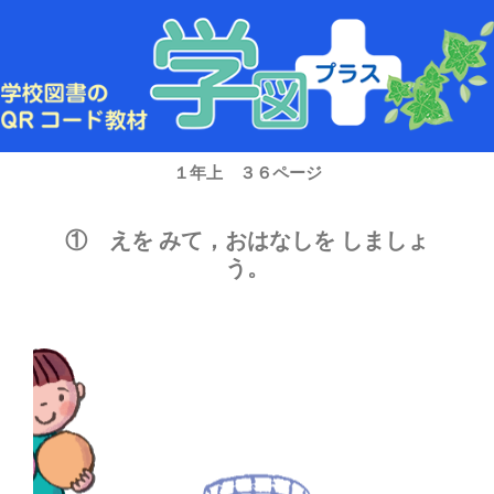
内
容
を
ス
キ
ッ
プ
１年上 ３６ページ
① えを みて，おはなしを しましょ
う。