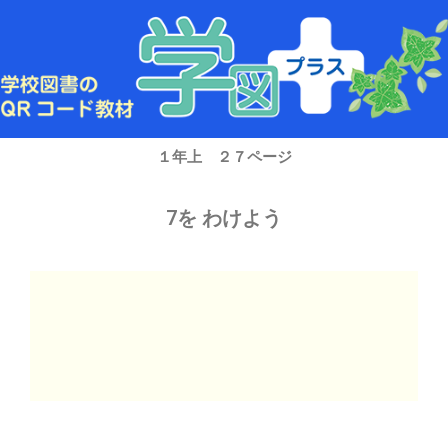
内
容
を
ス
キ
ッ
プ
１年上 ２７ページ
7を わけよう