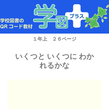
内
容
を
ス
キ
ッ
プ
１年上 ２６ページ
いくつと いくつに わか
れるかな