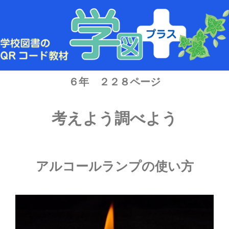
内
容
を
ス
キ
ッ
プ
６年 ２２８ページ
考えよう調べよう
アルコールランプの使い方