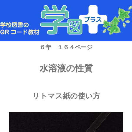
内
容
を
ス
キ
ッ
プ
６年 １６４ページ
水溶液の性質
リトマス紙の使い方