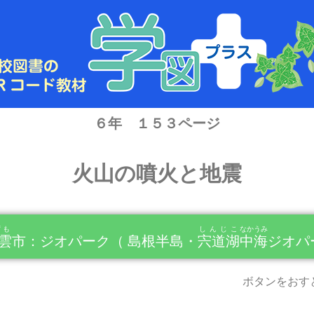
６年 １５３ページ
火山の噴火と地震
ずも
しんじこ
なかうみ
雲
市：ジオパーク（ 島根半島・
宍道湖
中海
ジオパ
ボタンをおす