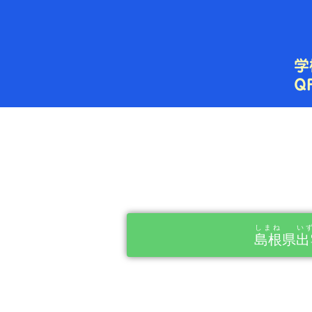
内
容
を
ス
キ
ッ
プ
しまね
い
島根
県
出