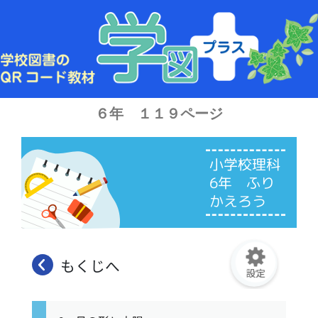
内
容
を
ス
キ
ッ
プ
６年 １１９ページ