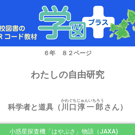
６年 ８２ページ
わたしの自由研究
かわぐち
じゅんいちろう
科学者と道具（
川口
淳一郎
さん）
小惑星探査機「はやぶさ」物語（JAXA)