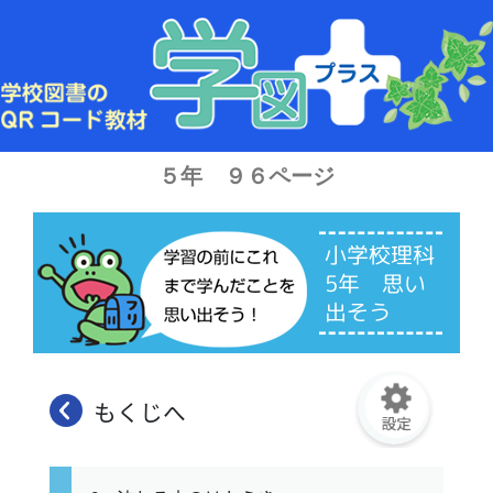
内
容
を
ス
キ
ッ
プ
５年 ９６ページ