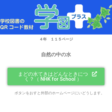
内
容
を
ス
キ
ッ
プ
４年 １１５ページ
自然の中の水
まどの水てきはどんなときにつ
く？（ NHK for School ）
ボタンをおすと外部のホームページにいどうします。