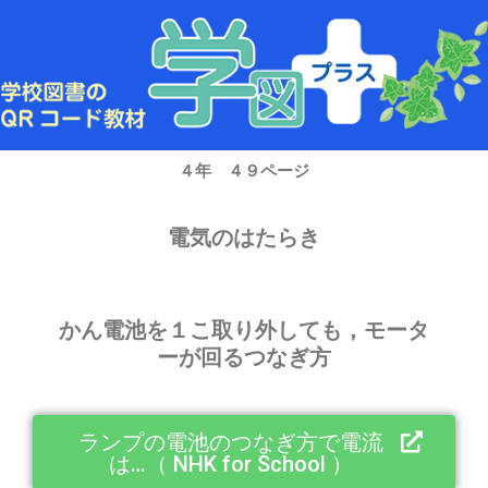
内
容
を
ス
キ
ッ
プ
４年 ４９ページ
電気のはたらき
かん電池を１こ取り外しても，モータ
ーが回るつなぎ方
ランプの電池のつなぎ方で電流
は…（ NHK for School ）