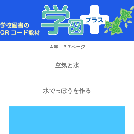
内
容
を
ス
キ
ッ
プ
４年 ３７ページ
空気と水
水でっぽうを作る