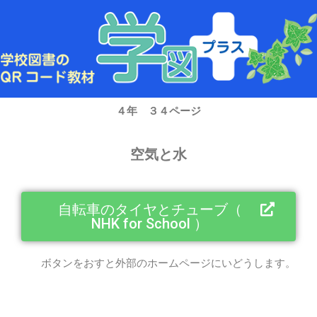
内
容
を
ス
キ
ッ
プ
４年 ３４ページ
空気と水
自転車のタイヤとチューブ（
NHK for School ）
ボタンをおすと外部のホームページにいどうします。