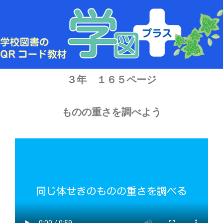
内
容
を
ス
キ
ッ
プ
３年 １６５ページ
ものの重さを調べよう