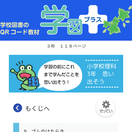
内
容
を
ス
キ
ッ
プ
３年 １１８ページ