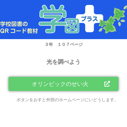
内
容
を
ス
キ
ッ
プ
３年 １０７ページ
光を調べよう
オリンピックのせい火
ボタンをおすと外部のホームページにいどうします。