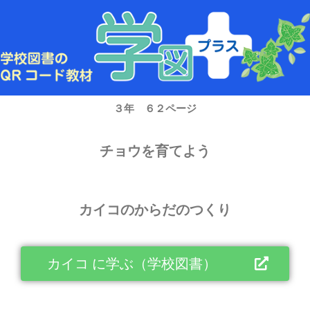
内
容
を
ス
キ
ッ
プ
３年 ６２ページ
チョウを育てよう
カイコのからだのつくり
カイコ に学ぶ（学校図書）